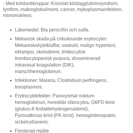
- Med köldantikroppar: Kroniskt köldagglutininsyndrom,
lymfom, makroglobulinemi, cancer, mykoplasmainfektion,
mononukleos.
Läkemedel: Bla penicillin och sulfa.
Mekanisk skada på cirkulerande erytrocyter:
Mekaniskahjärtklaffar, vaskulit, malign hypertoni,
eklampsi, skelodermi, trmbocytisk
trombocytopenisk purpura, disseminerad
intravasal koagulation (DIK),
marschhemoglobinuri.
Infektioner: Malaria, Clostridium perfringens,
toxoplasmos.
Erytrocytdefekter: Paroxysmal nokturn
hemoglobinuri, hereditär sfärocytos, G6PD-brist
(glukos-6 fosfatdehydrogenasbrist),
Pyrovatkinas-brist (PK-brist). hemoglobinopatier,
sickelcellanemi.
Förstorad mjälte