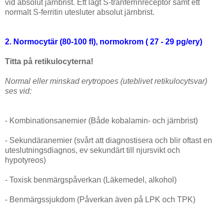
vid absolut järnbrist. Ett lågt S-tranferrinreceptor samt ett
normalt S-ferritin utesluter absolut järnbrist.
2. Normocytär (80-100 fl), normokrom ( 27 - 29 pg/ery)
Titta på retikulocyterna!
Normal eller minskad erytropoes (uteblivet retikulocytsvar)
ses vid:
- Kombinationsanemier (Både kobalamin- och järnbrist)
- Sekundäranemier (svårt att diagnostisera och blir oftast en
uteslutningsdiagnos, ev sekundärt till njursvikt och
hypotyreos)
- Toxisk benmärgspåverkan (Läkemedel, alkohol)
- Benmärgssjukdom (Påverkan även på LPK och TPK)