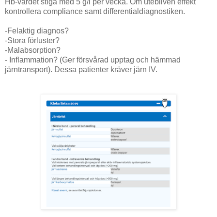
Hb-värdet stiga med 5 g/l per vecka. Om utebliven effekt
kontrollera compliance samt differentialdiagnostiken.
-Felaktig diagnos?
-Stora förluster?
-Malabsorption?
- Inflammation? (Ger försvårad upptag och hämmad
järntransport). Dessa patienter kräver järn IV.