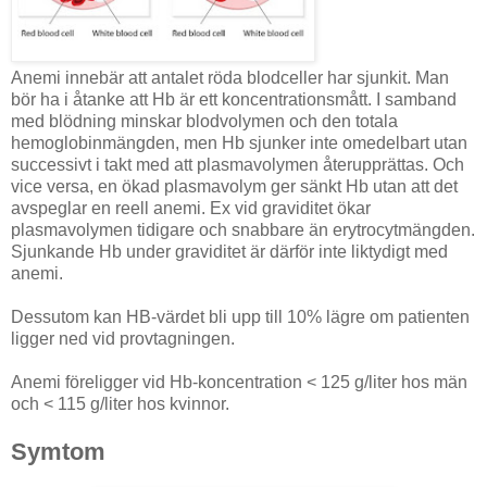
Anemi innebär att antalet röda blodceller har sjunkit. Man
bör ha i åtanke att Hb är ett koncentrationsmått. I samband
med blödning minskar blodvolymen och den totala
hemoglobinmängden, men Hb sjunker inte omedelbart utan
successivt i takt med att plasmavolymen återupprättas. Och
vice versa, en ökad plasmavolym ger sänkt Hb utan att det
avspeglar en reell anemi. Ex vid graviditet ökar
plasmavolymen tidigare och snabbare än erytrocytmängden.
Sjunkande Hb under graviditet är därför inte liktydigt med
anemi.
Dessutom kan HB-värdet bli upp till 10% lägre om patienten
ligger ned vid provtagningen.
Anemi föreligger vid Hb-koncentration < 125 g/liter hos män
och < 115 g/liter hos kvinnor.
Symtom