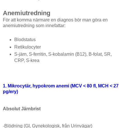
Anemiutredning
För att komma närmare en diagnos bör man göra en
anemiutredning som innefattar:
Blodstatus
Retikulocyter
S-järn, S-ferritin, S-kobalamin (B12), B-folat, SR,
CRP, S-krea
1. Mikrocytär, hypokrom anemi (MCV < 80 fl, MCH < 27
pg/ery)
Absolut Järnbrist
-Blödning (GI, Gynekologisk, från Urinvägar)