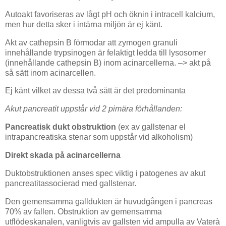
Autoakt favoriseras av lågt pH och öknin i intracell kalcium,
men hur detta sker i intärna miljön är ej känt.
Akt av cathepsin B förmodar att zymogen granuli
innehållande trypsinogen är felaktigt ledda till lysosomer
(innehållande cathepsin B) inom acinarcellerna. –> akt på
så sätt inom acinarcellen.
Ej känt vilket av dessa två sätt är det predominanta
Akut pancreatit uppstår vid 2 pimära förhållanden:
Pancreatisk dukt obstruktion
(ex av gallstenar el
intrapancreatiska stenar som uppstår vid alkoholism)
Direkt skada på acinarcellerna
Duktobstruktionen anses spec viktig i patogenes av akut
pancreatitassocierad med gallstenar.
Den gemensamma galldukten är huvudgången i pancreas
70% av fallen. Obstruktion av gemensamma
utflödeskanalen, vanligtvis av gallsten vid ampulla av Vaterà