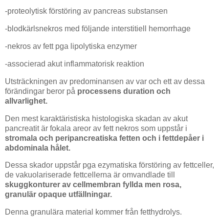
-proteolytisk förstöring av pancreas substansen
-blodkärlsnekros med följande interstitiell hemorrhage
-nekros av fett pga lipolytiska enzymer
-associerad akut inflammatorisk reaktion
Utsträckningen av predominansen av var och ett av dessa
förändingar beror på
processens duration och
allvarlighet.
Den mest karaktäristiska histologiska skadan av akut
pancreatit är fokala areor av fett nekros som uppstår i
stromala och peripancreatiska fetten och i fettdepåer i
abdominala hålet.
Dessa skador uppstår pga ezymatiska förstöring av fettceller,
de vakuolariserade fettcellerna är omvandlade till
skuggkonturer av cellmembran fyllda men rosa,
granulär opaque utfällningar.
Denna granulära material kommer från fetthydrolys.