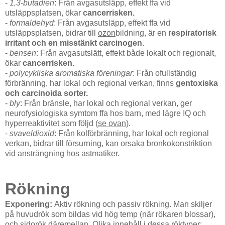
-
1,3-butadien
: Från avgasutsläpp, effekt ffa vid
utsläppsplatsen, ökar
cancerrisken.
-
formaldehyd
: Från avgasutsläpp, effekt ffa vid
utsläppsplatsen, bidrar till
ozon
bildning, är en
respiratorisk
irritant och en misstänkt carcinogen.
-
bensen
: Från avgasutslätt, effekt både lokalt och regionalt,
ökar
cancerrisken.
-
polycykliska aromatiska föreningar
: Från ofullständig
förbränning, har lokal och regional verkan, finns
gentoxiska
och carcinoida sorter.
-
bly
: Från bränsle, har lokal och regional verkan, ger
neurofysiologiska symtom ffa hos barn, med lägre IQ och
hyperreaktivitet som följd (
se ovan
).
-
svaveldioxid
: Från kolförbränning, har lokal och regional
verkan, bidrar till försurning, kan orsaka bronkokonstriktion
vid ansträngning hos astmatiker.
Rökning
Exponering:
Aktiv rökning och passiv rökning. Man skiljer
på huvudrök som bildas vid hög temp (när rökaren blossar),
och sidorök däremellan. Olika innehåll i dessa röktyper;