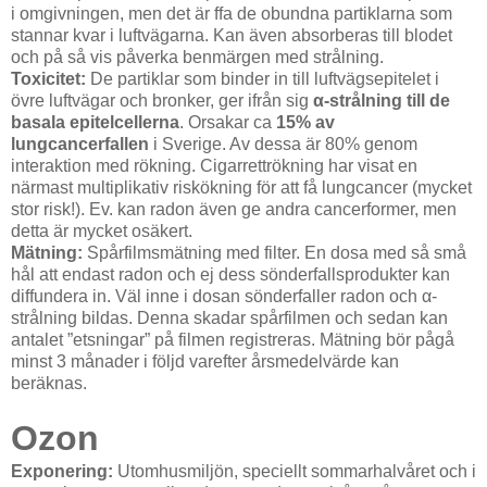
i omgivningen, men det är ffa de obundna partiklarna som
stannar kvar i luftvägarna. Kan även absorberas till blodet
och på så vis påverka benmärgen med strålning.
Toxicitet:
De partiklar som binder in till luftvägsepitelet i
övre luftvägar och bronker, ger ifrån sig
α-strålning till de
basala epitelcellerna
. Orsakar ca
15% av
lungcancerfallen
i Sverige. Av dessa är 80% genom
interaktion med rökning. Cigarrettrökning har visat en
närmast multiplikativ riskökning för att få lungcancer (mycket
stor risk!). Ev. kan radon även ge andra cancerformer, men
detta är mycket osäkert.
Mätning:
Spårfilmsmätning med filter. En dosa med så små
hål att endast radon och ej dess sönderfallsprodukter kan
diffundera in. Väl inne i dosan sönderfaller radon och α-
strålning bildas. Denna skadar spårfilmen och sedan kan
antalet ”etsningar” på filmen registreras. Mätning bör pågå
minst 3 månader i följd varefter årsmedelvärde kan
beräknas.
Ozon
Exponering:
Utomhusmiljön, speciellt sommarhalvåret och i