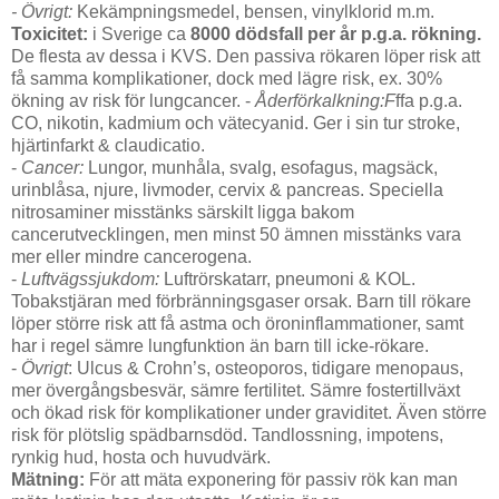
- Övrigt:
Kekämpningsmedel, bensen, vinylklorid m.m.
Toxicitet:
i Sverige ca
8000 dödsfall per år p.g.a. rökning.
De flesta av dessa i KVS. Den passiva rökaren löper risk att
få samma komplikationer, dock med lägre risk, ex. 30%
ökning av risk för lungcancer. -
Åderförkalkning:F
ffa p.g.a.
CO, nikotin, kadmium och vätecyanid. Ger i sin tur stroke,
hjärtinfarkt & claudicatio.
-
Cancer:
Lungor, munhåla, svalg, esofagus, magsäck,
urinblåsa, njure, livmoder, cervix & pancreas. Speciella
nitrosaminer misstänks särskilt ligga bakom
cancerutvecklingen, men minst 50 ämnen misstänks vara
mer eller mindre cancerogena.
-
Luftvägssjukdom:
Luftrörskatarr, pneumoni & KOL.
Tobakstjäran med förbränningsgaser orsak. Barn till rökare
löper större risk att få astma och öroninflammationer, samt
har i regel sämre lungfunktion än barn till icke-rökare.
-
Övrigt
: Ulcus & Crohn’s, osteoporos, tidigare menopaus,
mer övergångsbesvär, sämre fertilitet. Sämre fostertillväxt
och ökad risk för komplikationer under graviditet. Även större
risk för plötslig spädbarnsdöd. Tandlossning, impotens,
rynkig hud, hosta och huvudvärk.
Mätning:
För att mäta exponering för passiv rök kan man