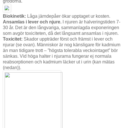
grödorna.
Biokinetik:
Låga järndepåer ökar upptaget ur kosten.
Ansamlas i lever och njure.
I njuren är halveringstiden 7-
30 år. Det är den långvariga, sammanlagda exponeringen
som avgör toxiciteten, då det långsamt ansamlas i njuren.
Toxicitet:
Skador uppträder först och främst i lever och
njurar (se ovan). Människor är nog känsligare för kadmium
än man tidigare trott – ”högsta tolerabla veckointaget” bör
sänkas. Vid höga halter i njurarna fungerar ej normala
reabsorptionen och kadmium läcker ut i urin (kan mätas
(nedan)).