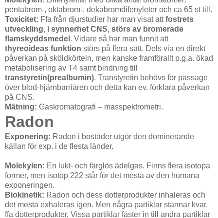
pentabrom-, oktabrom-, dekabromdifenyleter och ca 65 st till.
Toxicitet:
Ffa från djurstudier har man visat att
fostrets
utveckling, i synnerhet CNS, störs av bromerade
flamskyddsmedel
. Vidare så har man funnit att
thyreoideas funktion
störs på flera sätt. Dels via en direkt
påverkan på sköldkörteln, men kanske framförallt p.g.a. ökad
metabolisering av T4 samt bindning till
transtyretin(prealbumin)
. Transtyretin behövs för passage
över blod-hjärnbarriären och detta kan ev. förklara påverkan
på CNS.
Mätning:
Gaskromatografi – masspektrometri.
Radon
Exponering:
Radon i bostäder utgör den dominerande
källan för exp. i de flesta länder.
Molekylen:
En lukt- och färglös ädelgas. Finns flera isotopa
former, men isotop 222 står för det mesta av den humana
exponeringen.
Biokinetik:
Radon och dess dotterprodukter inhaleras och
det mesta exhaleras igen. Men några partiklar stannar kvar,
ffa dotterprodukter. Vissa partiklar fäster in till andra partiklar