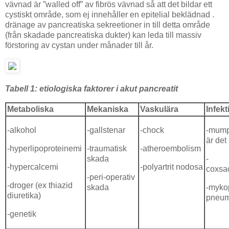
vävnad är ”walled off” av fibrös vävnad så att det bildar ett
cystiskt område, som ej innehåller en epitelial beklädnad .
dränage av pancreatiska sekreetioner in till detta område
(från skadade pancreatiska dukter) kan leda till massiv
förstoring av cystan under månader till år.
Tabell 1:
etiologiska faktorer i akut pancreatit
Metaboliska
Mekaniska
Vaskulära
Infekt
-alkohol
-gallstenar
-chock
-mump
är det
-hyperlipoproteinemi
-traumatisk
-atheroembolism
skada
-
-hypercalcemi
-polyartrit nodosa
coxsac
-peri-operativ
-droger (ex thiazid
skada
-myko
diuretika)
pneum
-genetik