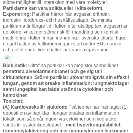
större möjlighet till interaktion med våra molekyler.
Partiklarna kan vara solida eller i vätskeform
.
Exponering:
Partiklar härrör från avgaser, bränder,
indrustri-, jordbruks- och hushållsutsläpp. De minsta
partiklarna är längre tid i luften efter utsläpp (ex. avgaser) än
de större, vilket ger större risk för inandning och kemisk
modifiering i luften innan inandning. I svenska tätorter ligger
i regel halten av luftföroreningar i stort under EUs normer,
och det blir hela tiden bättre tack vare avgasrening.
Biokinetik:
Ultrafina partiklar kan med stor sannolikhet
penetrera alveolarmembranet och ge sig ut i
cirkulationen.
Större partiklar utövar troligtvis sin effekt i
lungan, genom att orsaka inflammation; lungmakrofager
samt lungepitel kan båda utsöndra cytokiner och
kemokiner.
Toxicitet:
(A) Kardiovaskulär sjukdom:
Två teorier har framlagts; (1)
deposition av partiklar i lungan orsakar en inflammation
lokalt, som så småningom via cytokiner och mediatorer
sprids till systemkretsloppet –
med hyperkoagulabilitet,
trombocytaktivering och mer monocyter och leukocyter