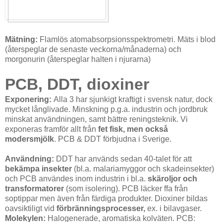
Mätning:
Flamlös atomabsorpsionsspektrometri. Mäts i blod
(återspeglar de senaste veckorna/månaderna) och
morgonurin (återspeglar halten i njurarna)
PCB, DDT, dioxiner
Exponering:
Alla 3 har sjunkigt kraftigt i svensk natur, dock
mycket långlivade. Minskning p.g.a. industrin och jordbruk
minskat användningen, samt bättre reningsteknik. Vi
exponeras framför allt från
fet fisk, men också
modersmjölk
. PCB & DDT förbjudna i Sverige.
Användning:
DDT har används sedan 40-talet för att
bekämpa insekter
(bl.a. malariamyggor och skadeinsekter)
och PCB användes inom industrin i bl.a.
skäroljor och
transformatorer
(som isolering). PCB läcker ffa från
soptippar men även från färdiga produkter. Dioxiner bildas
oavsiktiligt vid
förbränningsprocesser,
ex. i bilavgaser.
Molekylen:
Halogenerade, aromatiska kolväten. PCB: