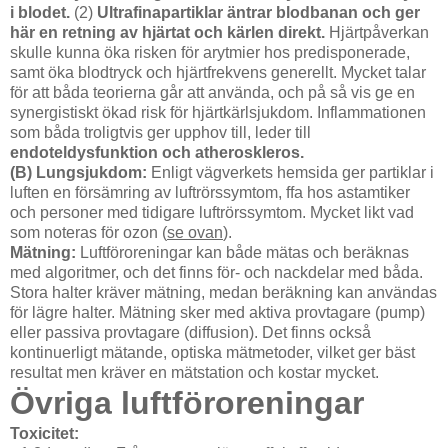
i blodet.
(2)
Ultrafinapartiklar äntrar blodbanan och ger
här en retning av hjärtat och kärlen direkt.
Hjärtpåverkan
skulle kunna öka risken för arytmier hos predisponerade,
samt öka blodtryck och hjärtfrekvens generellt. Mycket talar
för att båda teorierna går att använda, och på så vis ge en
synergistiskt ökad risk för hjärtkärlsjukdom. Inflammationen
som båda troligtvis ger upphov till, leder till
endoteldysfunktion och atheroskleros.
(B) Lungsjukdom:
Enligt vägverkets hemsida ger partiklar i
luften en försämring av luftrörssymtom, ffa hos astamtiker
och personer med tidigare luftrörssymtom. Mycket likt vad
som noteras för ozon (
se ovan
).
Mätning:
Luftföroreningar kan både mätas och beräknas
med algoritmer, och det finns för- och nackdelar med båda.
Stora halter kräver mätning, medan beräkning kan användas
för lägre halter. Mätning sker med aktiva provtagare (pump)
eller passiva provtagare (diffusion). Det finns också
kontinuerligt mätande, optiska mätmetoder, vilket ger bäst
resultat men kräver en mätstation och kostar mycket.
Övriga luftföroreningar
Toxicitet: