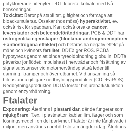
polyklorerade bifenyler. DDT: klorerat kolväte med två
bensenringar.
Toxicitet:
Beror på stabilitet, giftighet och förmåga att
bioackumuleras. Orsakar (hos möss)
hyperaktivitet,
ev.
också risk för spädbarn. Kan också orsaka
cancer,
leverskador och beteendeförändringar
. PCB & DDT har
östrogenlika egenskaper (blockerar androgenreceptorer
+ antiöstrogena effekter)
och befaras ha negativ effekt på
mäns och kvinnors
fertilitet
. DDEà ger ROS. PCBà
hypotyreos genom att binda tyreoidbindning globulin. DDTà
påverkar jonflödet; impulshast i nervtrådar och frisättning av
signalsubstanser vid motornervändsplattaà leder till
darrning, kramper och överretbarhet. Vid ansamling så
bildas ännu giftigare nedbrytningsprodukter (CDDEàROS).
Nedbrytningsprodukten DDDà förstör binjurebarksfunktion
genom enzymhämning.
Ftalater
Exponering:
Återfinns i
plastartiklar
, där de fungerar som
mjukgörare
. T.ex. i plastmattor, kablar, lim, färger och som
lösningsmedel i en del parfymer. Ftalater är inte långlivade i
miljön, men används i oerhört stora mängder idag. Återfinns