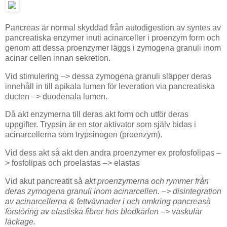
Pancreas är normal skyddad från autodigestion av syntes av
pancreatiska enzymer inuti acinarceller i proenzym form och
genom att dessa proenzymer läggs i zymogena granuli inom
acinar cellen innan sekretion.
Vid stimulering –> dessa zymogena granuli släpper deras
innehåll in till apikala lumen för leveration via pancreatiska
ducten –> duodenala lumen.
Då akt enzymerna till deras akt form och utför deras
uppgifter. Trypsin är en stor aktivator som själv bidas i
acinarcellerna som trypsinogen (proenzym).
Vid dess akt så akt den andra proenzymer ex profosfolipas –
> fosfolipas och proelastas –> elastas
Vid akut pancreatit så
akt proenzymerna och rymmer från
deras zymogena granuli inom acinarcellen. –>
disintegration
av acinarcellerna & fettvävnader i och omkring pancreas
à
förstöring av elastiska fibrer hos blodkärlen –>
vaskulär
läckage.