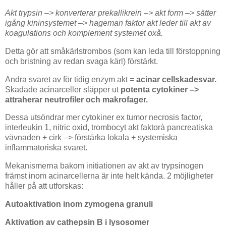
Akt trypsin –>
konverterar prekallikrein –>
akt form –>
sätter
igång kininsystemet –>
hageman faktor akt leder till akt av
koagulations och komplement systemet oxå.
Detta gör att småkärlstrombos (som kan leda till förstoppning
och bristning av redan svaga kärl) förstärkt.
Andra svaret av för tidig enzym akt =
acinar cellskadesvar.
Skadade acinarceller släpper ut
potenta cytokiner –>
attraherar neutrofiler och makrofager.
Dessa utsöndrar mer cytokiner ex tumor necrosis factor,
interleukin 1, nitric oxid, trombocyt akt faktorà pancreatiska
vävnaden + cirk –> förstärka lokala + systemiska
inflammatoriska svaret.
Mekanismerna bakom initiationen av akt av trypsinogen
främst inom acinarcellerna är inte helt kända. 2 möjligheter
håller på att utforskas:
Autoaktivation inom zymogena granuli
Aktivation av cathepsin B i lysosomer