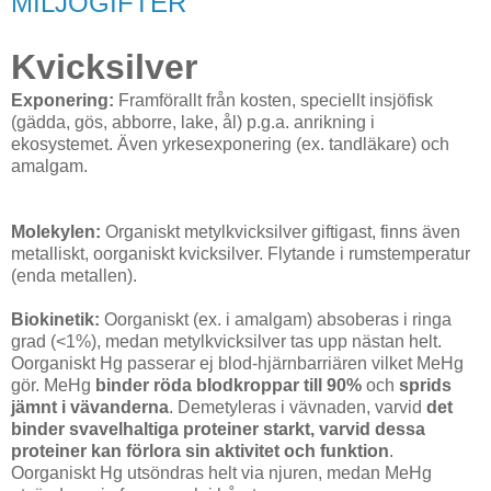
MILJÖGIFTER
Kvicksilver
Exponering:
Framförallt från kosten, speciellt insjöfisk
(gädda, gös, abborre, lake, ål) p.g.a. anrikning i
ekosystemet. Även yrkesexponering (ex. tandläkare) och
amalgam.
Molekylen:
Organiskt metylkvicksilver giftigast, finns även
metalliskt, oorganiskt kvicksilver. Flytande i rumstemperatur
(enda metallen).
Biokinetik:
Oorganiskt (ex. i amalgam) absoberas i ringa
grad (<1%), medan metylkvicksilver tas upp nästan helt.
Oorganiskt Hg passerar ej blod-hjärnbarriären vilket MeHg
gör. MeHg
binder röda blodkroppar till 90%
och
sprids
jämnt i vävanderna
. Demetyleras i vävnaden, varvid
det
binder svavelhaltiga proteiner starkt, varvid dessa
proteiner kan förlora sin aktivitet och funktion
.
Oorganiskt Hg utsöndras helt via njuren, medan MeHg