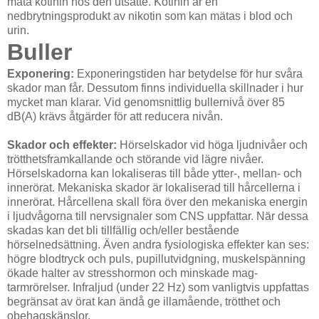
mäta kotinin hos den utsatte. Kotinin är en
nedbrytningsprodukt av nikotin som kan mätas i blod och
urin.
Buller
Exponering:
Exponeringstiden har betydelse för hur svåra
skador man får. Dessutom finns individuella skillnader i hur
mycket man klarar. Vid genomsnittlig bullernivå över 85
dB(A) krävs åtgärder för att reducera nivån.
Skador och effekter:
Hörselskador vid höga ljudnivåer och
trötthetsframkallande och störande vid lägre nivåer.
Hörselskadorna kan lokaliseras till både ytter-, mellan- och
innerörat. Mekaniska skador är lokaliserad till hårcellerna i
innerörat. Hårcellena skall föra över den mekaniska energin
i ljudvågorna till nervsignaler som CNS uppfattar. När dessa
skadas kan det bli tillfällig och/eller bestående
hörselnedsättning. Även andra fysiologiska effekter kan ses:
högre blodtryck och puls, pupillutvidgning, muskelspänning
ökade halter av stresshormon och minskade mag-
tarmrörelser. Infraljud (under 22 Hz) som vanligtvis uppfattas
begränsat av örat kan ändå ge illamående, trötthet och
obehagskänslor.