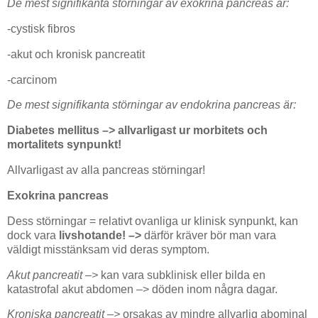
De mest signifikanta störningar av exokrina pancreas är:
-cystisk fibros
-akut och kronisk pancreatit
-carcinom
De mest signifikanta störningar av endokrina pancreas är:
Diabetes mellitus –>
allvarligast ur morbitets och
mortalitets synpunkt!
Allvarligast av alla pancreas störningar!
Exokrina pancreas
Dess störningar = relativt ovanliga ur klinisk synpunkt, kan
dock vara
livshotande! –>
därför kräver bör man vara
väldigt misstänksam vid deras symptom.
Akut pancreatit –>
kan vara subklinisk eller bilda en
katastrofal akut abdomen –> döden inom några dagar.
Kroniska pancreatit –>
orsakas av mindre allvarlig abominal