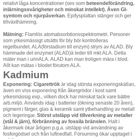
relativt låga koncentrationer (ses som
beteendeförändring,
inlärningssvårigheter och minskat intellekt). Även GI-
symtom och njurpåverkan
. Epifysplattan stänger och ger
tillväxthämning.
Mätning:
Flamlös atomabsorbtionsspektrometri. Personer
som yrkesmässigt utsätts för bly bör kontrolleras
regelbundet. ALA(förstadium till enzym) stryrs av ALAD. Bly
hämmade det enzymet (ALAD)à leder till mkt ALA. Detta
mäter man i urinALA. ALAD kan man troligen mära i blod.
Allt kan mätas i blodet förutom ALA.
Kadmium
Exponering:
Cigarettrök
är idag största exponeringskällan,
även en viss exponering från åkergrödor i kost samt
yrkesmässig exp., vilken dock har minskat tack vare bättre
arb.miljö. Används idag i batterier (ökning senaste 20 åren),
pigment i färger, glas & keramik samt ytbehandling av metall
och legeringar.
Störst utsläpp vid tillverkning av metaller
(stål & järn), förbränning av fossila bränslen
. Halt i
åkermark ökar årligen p.g.a. utsläpp vid användning av
fosforgödsel och från luftnedfall. Försurning ökar upptaget i