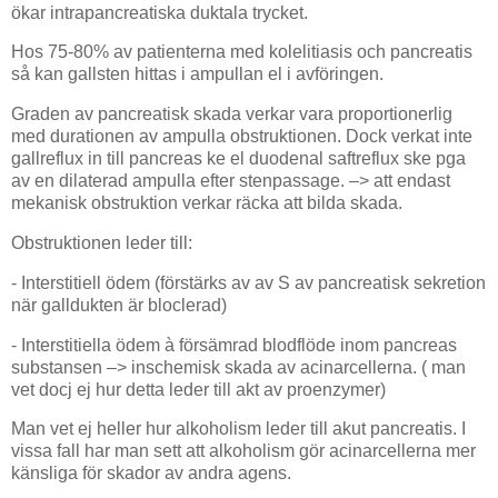
ökar intrapancreatiska duktala trycket.
Hos 75-80% av patienterna med kolelitiasis och pancreatis
så kan gallsten hittas i ampullan el i avföringen.
Graden av pancreatisk skada verkar vara proportionerlig
med durationen av ampulla obstruktionen. Dock verkat inte
gallreflux in till pancreas ke el duodenal saftreflux ske pga
av en dilaterad ampulla efter stenpassage. –> att endast
mekanisk obstruktion verkar räcka att bilda skada.
Obstruktionen leder till:
- Interstitiell ödem (förstärks av av S av pancreatisk sekretion
när galldukten är bloclerad)
- Interstitiella ödem à försämrad blodflöde inom pancreas
substansen –> inschemisk skada av acinarcellerna. ( man
vet docj ej hur detta leder till akt av proenzymer)
Man vet ej heller hur alkoholism leder till akut pancreatis. I
vissa fall har man sett att alkoholism gör acinarcellerna mer
känsliga för skador av andra agens.