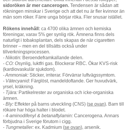
sidoröken är mer cancerogen.
Tendensen är sådan att
rökningen minskar i Sverige och att det nu är fler kvinnor än
män som röker. Färre unga börjar röka. Fler snusar istället.
Rökens innehåll:
ca 4700 olika ämnen och kemiska
föreningar, varav 5% ger synlig rök. Ämnena finns dels
naturligt i tobaksplantan, dels skapas de när cigaretten
brinner – men en del tillsätts också under
tillverkningsprocessen.
- Nikotin:
Beroendeframkallande delen.
- CO: O
synlig, luktfri gas. Blockerar RBC. Ökar KVS-risk
(kardiovaskulär sjukdom).
- Ammoniak:
Sticker, irriterar. Förvärrar luftvägssymtom.
- Vätecyanid:
Färglöst, mandeldoftande. Ger huvudvärk,
yrsel, kräkning.
- Tjära:
Partikelrester av organiska och icke-organiska
ämnen.
- Bly:
Effekter på barns utveckling (CNS) (
se ovan
). Barn till
rökare har höga halter i blodet.
- 4-aminodifenyl & betanaftylamin:
Cancerogena. Annars
förbjudna i Sverige förutom i cigg.
- Tungmetaller:
ex. Kadmium (
se ovan
), arsenik.