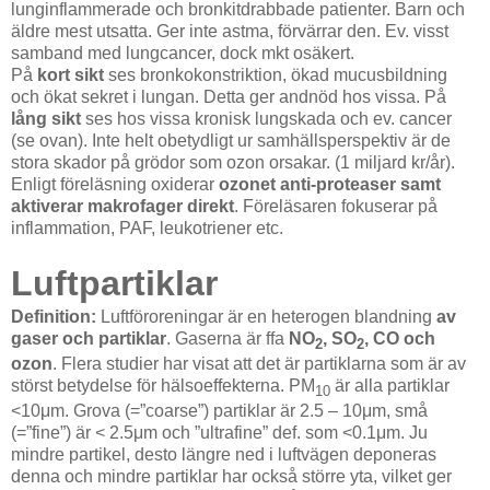
lunginflammerade och bronkitdrabbade patienter. Barn och
äldre mest utsatta. Ger inte astma, förvärrar den. Ev. visst
samband med lungcancer, dock mkt osäkert.
På
kort sikt
ses bronkokonstriktion, ökad mucusbildning
och ökat sekret i lungan. Detta ger andnöd hos vissa. På
lång sikt
ses hos vissa kronisk lungskada och ev. cancer
(se ovan). Inte helt obetydligt ur samhällsperspektiv är de
stora skador på grödor som ozon orsakar. (1 miljard kr/år).
Enligt föreläsning oxiderar
ozonet anti-proteaser samt
aktiverar makrofager direkt
. Föreläsaren fokuserar på
inflammation, PAF, leukotriener etc.
Luftpartiklar
Definition:
Luftföroreningar är en heterogen blandning
av
gaser och partiklar
. Gaserna är ffa
NO
, SO
, CO och
2
2
ozon
. Flera studier har visat att det är partiklarna som är av
störst betydelse för hälsoeffekterna. PM
är alla partiklar
10
<10μm. Grova (=”coarse”) partiklar är 2.5 – 10μm, små
(=”fine”) är < 2.5μm och ”ultrafine” def. som <0.1μm. Ju
mindre partikel, desto längre ned i luftvägen deponeras
denna och mindre partiklar har också större yta, vilket ger