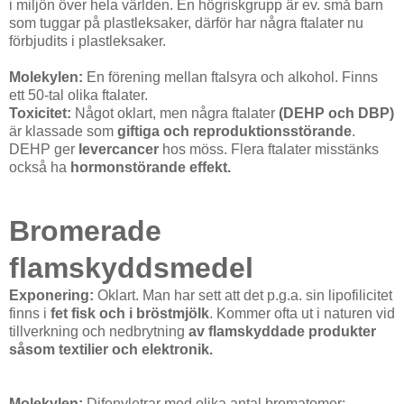
i miljön över hela världen. En högriskgrupp är ev. små barn
som tuggar på plastleksaker, därför har några ftalater nu
förbjudits i plastleksaker.
Molekylen:
En förening mellan ftalsyra och alkohol. Finns
ett 50-tal olika ftalater.
Toxicitet:
Något oklart, men några ftalater
(DEHP och DBP)
är klassade som
giftiga och reproduktionsstörande
.
DEHP ger
levercancer
hos möss. Flera ftalater misstänks
också ha
hormonstörande effekt.
Bromerade
flamskyddsmedel
Exponering:
Oklart. Man har sett att det p.g.a. sin lipofilicitet
finns i
fet fisk och i bröstmjölk
. Kommer ofta ut i naturen vid
tillverkning och nedbrytning
av flamskyddade produkter
såsom textilier och elektronik.
Molekylen:
Difenyletrar med olika antal bromatomer: