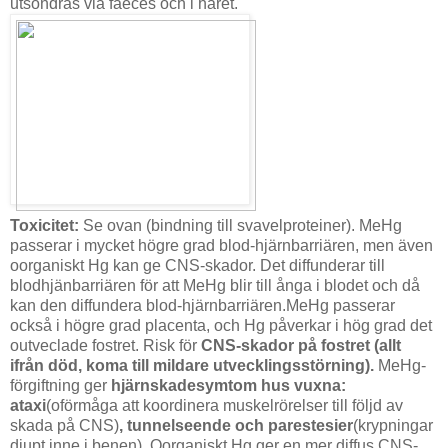
utsöndras via faeces och i håret.
Toxicitet:
Se ovan (bindning till svavelproteiner). MeHg
passerar i mycket högre grad blod-hjärnbarriären, men även
oorganiskt Hg kan ge CNS-skador. Det diffunderar till
blodhjänbarriären för att MeHg blir till ånga i blodet och då
kan den diffundera blod-hjärnbarriären.MeHg passerar
också i högre grad placenta, och Hg påverkar i hög grad det
outveclade fostret. Risk för
CNS-skador på fostret (allt
ifrån död, koma till mildare utvecklingsstörning).
MeHg-
förgiftning ger
hjärnskadesymtom hus vuxna:
ataxi
(oförmåga att koordinera muskelrörelser till följd av
skada på CNS)
, tunnelseende och parestesier
(krypningar
djupt inne i benen). Oorganiskt Hg ger en mer diffus CNS-