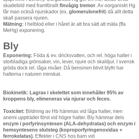
skadebild med framförallt
finvågig tremor
. Av oorganiskt Hg
får man också njurskador (ex.
glomerulonefrit
) då allt detta
skall passera njuren.
Mätning:
I helblod eller i håret är att bra sätt att mäta (ffa
MeHg) exponering.
Bly
Exponering:
Föda & ev. dricksvatten, och rel. höga halter i
storbladiga grönsaker, vin, lever, njure och skaldjur. I svensk
gröda dock rel. låga nivåer. Då bensinen blivit blyfri har
halterna i naturen minskat.
Biokinetik:
Lagras i skelettet som innehåller 95% av
kroppens bly, elimeneras via njurar och feces.
Toxicitet:
Bildning av Hb hämmas vid låga halter, men
anemi uppträder först vid högre halter. Bly hämmar dels
enzym i porfyrinsyntesen (ALA-dehydratas)
och enzym i
hemsyntesens slutsteg (koproporfyringenoxidas +
ferrokelatas).
Effekter i CNS hos barn vid