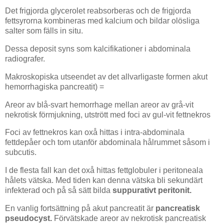
Det frigjorda glycerolet reabsorberas och de frigjorda
fettsyrorna kombineras med kalcium och bildar olösliga
salter som fälls in situ.
Dessa deposit syns som kalcifikationer i abdominala
radiografer.
Makroskopiska utseendet av det allvarligaste formen akut
hemorrhagiska pancreatit) =
Areor av blå-svart hemorrhage mellan areor av grå-vit
nekrotisk förmjukning, utstrött med foci av gul-vit fettnekros
Foci av fettnekros kan oxå hittas i intra-abdominala
fettdepåer och tom utanför abdominala hålrummet såsom i
subcutis.
I de flesta fall kan det oxå hittas fettglobuler i peritoneala
hålets vätska. Med tiden kan denna vätska bli sekundärt
infekterad och på så sätt bilda
suppurativt peritonit.
En vanlig fortsättning på akut pancreatit är
pancreatisk
pseudocyst.
Förvätskade areor av nekrotisk pancreatisk