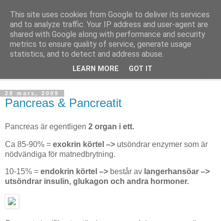
This site uses cookies from Google to deliver its services
Medicinanteckningar
and to analyze traffic. Your IP address and user-agent are
shared with Google along with performance and security
metrics to ensure quality of service, generate usage
Mirjam Messo - ST-läkare inom allmänmedicin
statistics, and to detect and address abuse.
LEARN MORE
GOT IT
▼
28 mars, 2009
Pancreas & Pancreatit
Pancreas är egentligen
2 organ i ett.
Ca 85-90% =
exokrin körtel –>
utsöndrar enzymer som är
nödvändiga för matnedbrytning.
10-15% =
endokrin körtel –>
består av
langerhansöar –>
utsöndrar insulin, glukagon och andra hormoner.