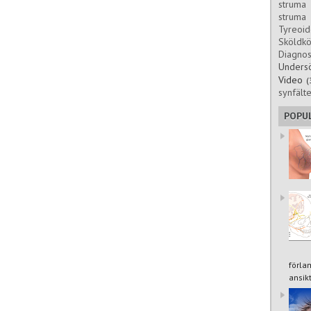
struma 
struma
Tyreoi
Sköld
Diagnos
Unders
Video
(
synfälte
POPU
förla
ansikt