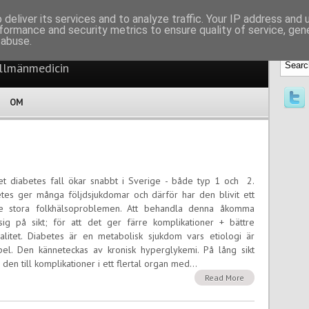
eckningar
deliver its services and to analyze traffic. Your IP address and
formance and security metrics to ensure quality of service, ge
 abuse.
allmänmedicin
OM
et diabetes fall ökar snabbt i Sverige - både typ 1 och 2.
tes ger många följdsjukdomar och därför har den blivit ett
e stora folkhälsoproblemen. Att behandla denna åkomma
sig på sikt; för att det ger färre komplikationer + bättre
valitet. Diabetes är en metabolisk sjukdom vars etiologi är
pel. Den känneteckas av kronisk hyperglykemi. På lång sikt
 den till komplikationer i ett flertal organ med...
Read More