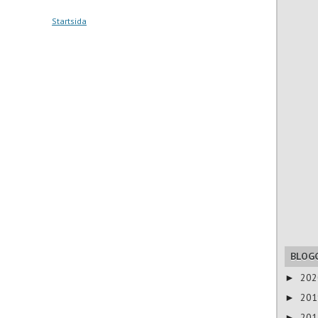
Startsida
BLOG
20
►
20
►
20
►