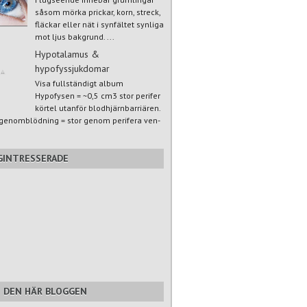
såsom mörka prickar, korn, streck,
fläckar eller nät i synfältet synliga
mot ljus bakgrund. ...
Hypotalamus &
hypofyssjukdomar
Visa fullständigt album
Hypofysen = ~0,5 cm3 stor perifer
körtel utanför blodhjärnbarriären.
genomblödning = stor genom perifera ven-
GINTRESSERADE
I DEN HÄR BLOGGEN