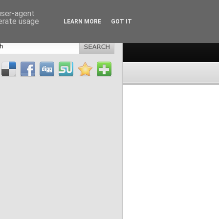
 user-agent
nerate usage
LEARN MORE
GOT IT