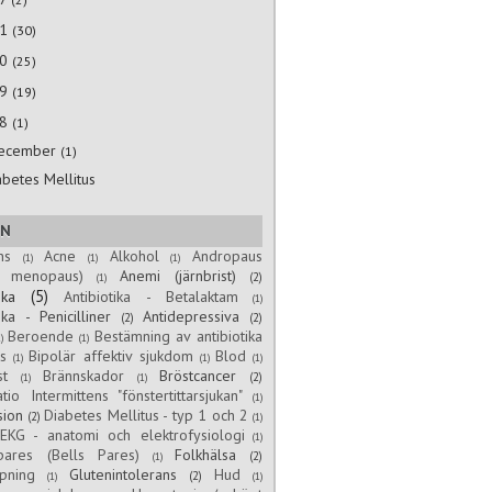
11
(30)
10
(25)
09
(19)
08
(1)
ecember
(1)
abetes Mellitus
EN
ns
Acne
Alkohol
Andropaus
(1)
(1)
(1)
g menopaus)
Anemi (järnbrist)
(2)
(1)
(5)
ika
Antibiotika - Betalaktam
(1)
ika - Penicilliner
Antidepressiva
(2)
(2)
Beroende
Bestämning av antibiotika
)
(1)
ns
Bipolär affektiv sjukdom
Blod
(1)
(1)
(1)
st
Brännskador
Bröstcancer
(2)
(1)
(1)
tio Intermittens "fönstertittarsjukan"
(1)
sion
Diabetes Mellitus - typ 1 och 2
(2)
(1)
EKG - anatomi och elektrofysiologi
(1)
spares (Bells Pares)
Folkhälsa
(2)
(1)
pning
Glutenintolerans
Hud
(2)
(1)
(1)