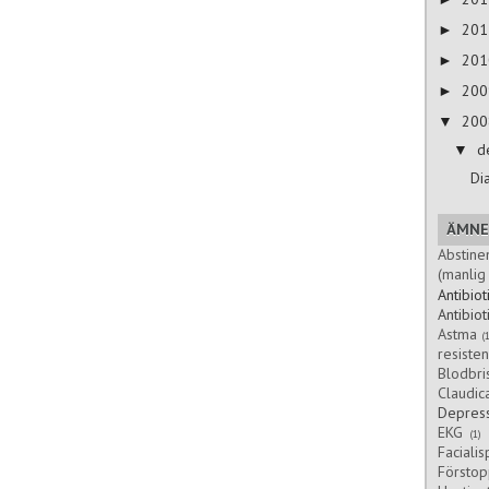
20
►
20
►
20
►
20
▼
d
▼
Di
ÄMN
Abstine
(manli
Antibiot
Antibiot
Astma
(1
resiste
Blodbri
Claudica
Depres
EKG
(1)
Faciali
Förstop