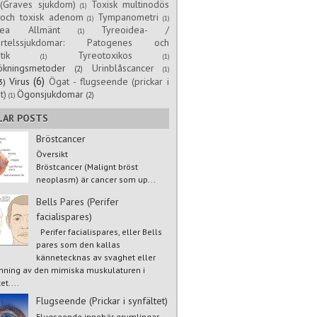
(Graves sjukdom)
Toxisk multinodös
(1)
 och toxisk adenom
Tympanometri
(1)
(1)
dea Allmänt
Tyreoidea- /
(1)
körtelssjukdomar: Patogenes och
tik
Tyreotoxikos
(1)
(1)
ökningsmetoder
Urinblåscancer
(2)
(1)
(6)
Virus
Ögat - flugseende (prickar i
3)
t)
Ögonsjukdomar
(2)
(1)
LAR POSTS
Bröstcancer
Översikt
Bröstcancer (Malignt bröst
neoplasm) är cancer som up...
Bells Pares (Perifer
facialispares)
Perifer facialispares, eller Bells
pares som den kallas
kännetecknas av svaghet eller
mning av den mimiska muskulaturen i
et....
Flugseende (Prickar i synfältet)
Flugseende innebär grumlingar