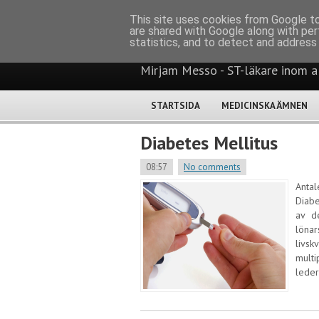
Medicinant
This site uses cookies from Google to 
are shared with Google along with per
statistics, and to detect and address
Mirjam Messo - ST-läkare inom 
STARTSIDA
MEDICINSKA ÄMNEN
Diabetes Mellitus
08:57
No comments
Antal
Diabe
av d
lönar
livsk
multi
leder